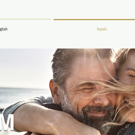
glish
Srpski
M