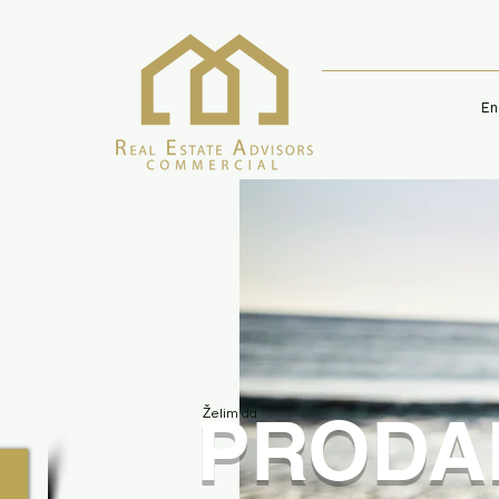
En
PRODA
Želim da