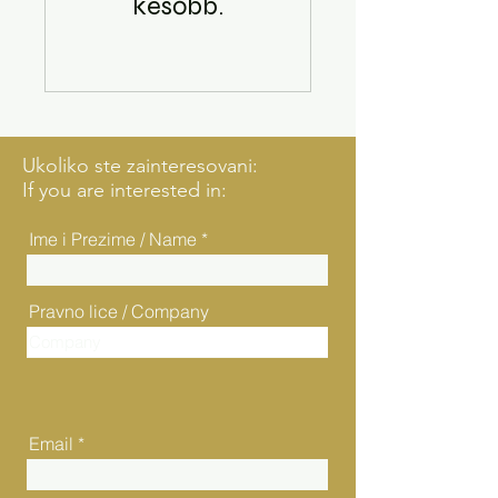
később.
Ukoliko ste zainteresovani:
If you are interested in:
Ime i Prezime / Name
Pravno lice / Company
Email